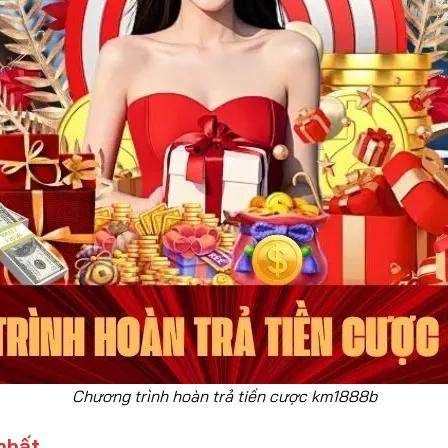
Chương trình hoàn trả tiền cược km1888b
nhất