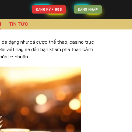
ĐĂNG KÝ + 88$
ĐĂNG NHẬP
I
TIN TỨC
hơi đa dạng như cá cược thể thao, casino trực
ài viết này sẽ dẫn bạn khám phá toàn cảnh
hóa lợi nhuận.