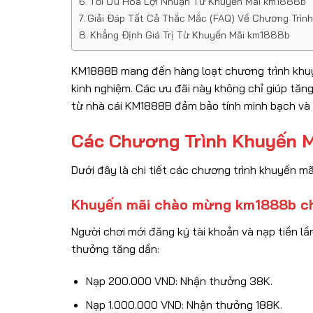
Tối Ưu Hóa Lợi Nhuận Từ Khuyến Mãi km1888b
Giải Đáp Tất Cả Thắc Mắc (FAQ) Về Chương Trì
Khẳng Định Giá Trị Từ Khuyến Mãi km1888b
KM1888B mang đến hàng loạt chương trình khuyế
kinh nghiệm. Các ưu đãi này không chỉ giúp tăn
từ nhà cái KM1888B đảm bảo tính minh bạch và 
Các Chương Trình Khuyến M
Dưới đây là chi tiết các chương trình khuyến m
Khuyến mãi chào mừng km1888b ch
Người chơi mới đăng ký tài khoản và nạp tiền 
thưởng tăng dần:
Nạp 200.000 VND: Nhận thưởng 38K.
Nạp 1.000.000 VND: Nhận thưởng 188K.