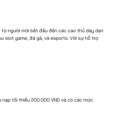
 từ người mới bắt đầu đến các cao thủ dày dạn
 slot game, đá gà, và esports. Với sự hỗ trợ
u nạp tối thiểu 200.000 VND và có các mức