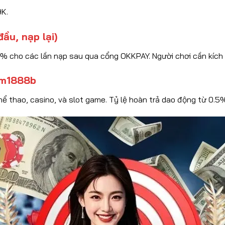
9K.
ầu, nạp lại)
cho các lần nạp sau qua cổng OKKPAY. Người chơi cần kích h
km1888b
hể thao, casino, và slot game. Tỷ lệ hoàn trả dao động từ 0.