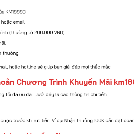
của KM1888B.
hoặc email.
trình (thường từ 200.000 VND).
ãi.
n thưởng.
il, hoặc hotline sẽ giúp bạn giải đáp mọi thắc mắc.
Khoản Chương Trình Khuyến Mãi km1
g tối đa ưu đãi. Dưới đây là các thông tin chi tiết:
cược trước khi rút tiền. Ví dụ: Nhận thưởng 100K cần đạt doa