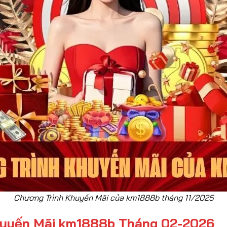
Chương Trình Khuyến Mãi của km1888b tháng 11/2025
huyến Mãi km1888b Tháng 02-2026