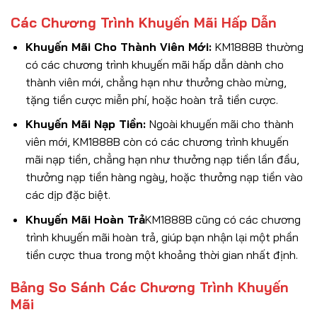
Các Chương Trình Khuyến Mãi Hấp Dẫn
Khuyến Mãi Cho Thành Viên Mới:
KM1888B thường
có các chương trình khuyến mãi hấp dẫn dành cho
thành viên mới, chẳng hạn như thưởng chào mừng,
tặng tiền cược miễn phí, hoặc hoàn trả tiền cược.
Khuyến Mãi Nạp Tiền:
Ngoài khuyến mãi cho thành
viên mới, KM1888B còn có các chương trình khuyến
mãi nạp tiền, chẳng hạn như thưởng nạp tiền lần đầu,
thưởng nạp tiền hàng ngày, hoặc thưởng nạp tiền vào
các dịp đặc biệt.
Khuyến Mãi Hoàn Trả
KM1888B cũng có các chương
trình khuyến mãi hoàn trả, giúp bạn nhận lại một phần
tiền cược thua trong một khoảng thời gian nhất định.
Bảng So Sánh Các Chương Trình Khuyến
Mãi