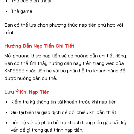
Thẻ cào điện thoại
Thẻ game
Bạn có thể lựa chọn phương thức nạp tiền phù hợp với
mình.
Hướng Dẫn Nạp Tiền Chi Tiết
Mỗi phương thức nạp tiền sẽ có hướng dẫn chi tiết riêng.
Bạn có thể tìm thấy hướng dẫn này trên trang web của
KM1888B hoặc liên hệ với bộ phận hỗ trợ khách hàng để
được hướng dẫn cụ thể.
Lưu Ý Khi Nạp Tiền
Kiểm tra kỹ thông tin tài khoản trước khi nạp tiền.
Giữ lại biên lai giao dịch để đối chiếu khi cần thiết.
Liên hệ với bộ phận hỗ trợ khách hàng nếu gặp bất kỳ
vấn đề gì trong quá trình nạp tiền.