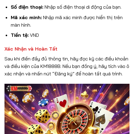
Số điện thoại:
Nhập số điện thoại di động của bạn.
Mã xác minh:
Nhập mã xác minh được hiển thị trên
màn hình.
Tiền tệ:
VND
Xác Nhận và Hoàn Tất
Sau khi điền đầy đủ thông tin, hãy đọc kỹ các điều khoản
và điều kiện của KM1888B. Nếu bạn đồng ý, hãy tích vào ô
xác nhận và nhấn nút “Đăng ký” để hoàn tất quá trình.