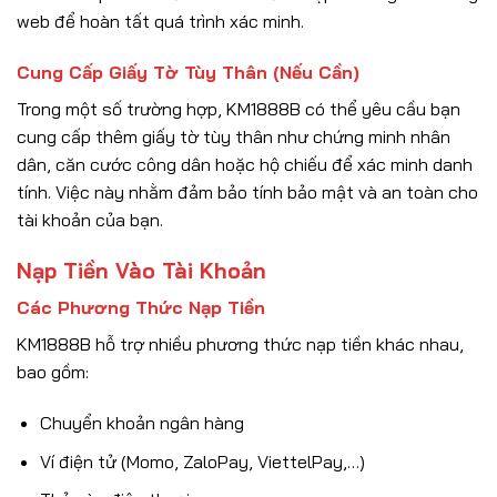
web để hoàn tất quá trình xác minh.
Cung Cấp Giấy Tờ Tùy Thân (Nếu Cần)
Trong một số trường hợp, KM1888B có thể yêu cầu bạn
cung cấp thêm giấy tờ tùy thân như chứng minh nhân
dân, căn cước công dân hoặc hộ chiếu để xác minh danh
tính. Việc này nhằm đảm bảo tính bảo mật và an toàn cho
tài khoản của bạn.
Nạp Tiền Vào Tài Khoản
Các Phương Thức Nạp Tiền
KM1888B hỗ trợ nhiều phương thức nạp tiền khác nhau,
bao gồm:
Chuyển khoản ngân hàng
Ví điện tử (Momo, ZaloPay, ViettelPay,…)