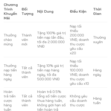
Chương
Trình
Đối
Thời
Nội Dung
Điều Kiện
Khuyến
Tượng
Gian
Mãi
Nạp tối
thiểu
Tặng 100% giá trị
Thưởng
Thành
200.000
tiền nạp lần đầu,
Thường
chào
viên
VNĐ, doanh
tối đa 2.000.000
xuyên
mừng
mới
thu cược
VNĐ
yêu cầu
x20
Nạp tối
Thưởng
Tặng 10% giá trị
thiểu
Tất cả
nạp tiền
tiền nạp hàng
100.000
Hàng
thành
hàng
ngày, tối đa
VNĐ, doanh
ngày
viên
ngày
500.000 VNĐ
thu cược
yêu cầu x10
Hoàn
Hoàn trả 0.5%
trả tiền
Tất cả
tổng số tiền cược
Không yêu
Hàng
cược
thành
thua hàng tuần,
cầu doanh
tuần
hàng
viên
không giới hạn số
thu cược
tuần
tiền hoàn trả