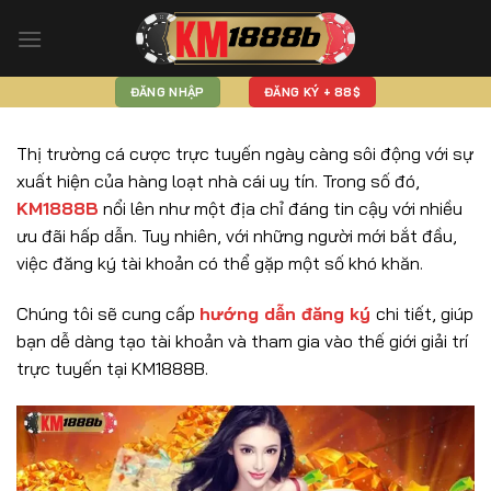
Bỏ
qua
nội
dung
ĐĂNG NHẬP
ĐĂNG KÝ + 88$
Thị trường cá cược trực tuyến ngày càng sôi động với sự
xuất hiện của hàng loạt nhà cái uy tín. Trong số đó,
KM1888B
nổi lên như một địa chỉ đáng tin cậy với nhiều
ưu đãi hấp dẫn. Tuy nhiên, với những người mới bắt đầu,
việc đăng ký tài khoản có thể gặp một số khó khăn.
Chúng tôi sẽ cung cấp
hướng dẫn đăng ký
chi tiết, giúp
bạn dễ dàng tạo tài khoản và tham gia vào thế giới giải trí
trực tuyến tại KM1888B.