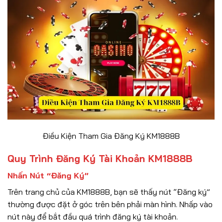
Điều Kiện Tham Gia Đăng Ký KM1888B
Quy Trình Đăng Ký Tài Khoản KM1888B
Nhấn Nút “Đăng Ký”
Trên trang chủ của KM1888B, bạn sẽ thấy nút “Đăng ký”
thường được đặt ở góc trên bên phải màn hình. Nhấp vào
nút này để bắt đầu quá trình đăng ký tài khoản.