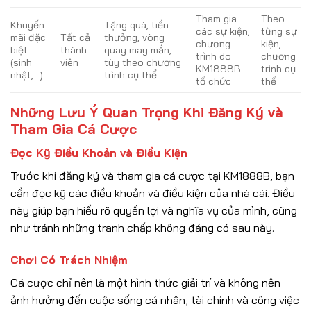
Tham gia
Theo
Khuyến
Tặng quà, tiền
các sự kiện,
từng sự
mãi đặc
Tất cả
thưởng, vòng
chương
kiện,
biệt
thành
quay may mắn,…
trình do
chương
(sinh
viên
tùy theo chương
KM1888B
trình cụ
nhật,…)
trình cụ thể
tổ chức
thể
Những Lưu Ý Quan Trọng Khi Đăng Ký và
Tham Gia Cá Cược
Đọc Kỹ Điều Khoản và Điều Kiện
Trước khi đăng ký và tham gia cá cược tại KM1888B, bạn
cần đọc kỹ các điều khoản và điều kiện của nhà cái. Điều
này giúp bạn hiểu rõ quyền lợi và nghĩa vụ của mình, cũng
như tránh những tranh chấp không đáng có sau này.
Chơi Có Trách Nhiệm
Cá cược chỉ nên là một hình thức giải trí và không nên
ảnh hưởng đến cuộc sống cá nhân, tài chính và công việc