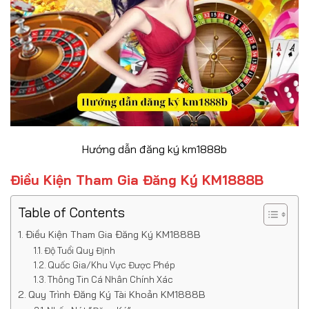
Hướng dẫn đăng ký km1888b
Điều Kiện Tham Gia Đăng Ký KM1888B
Table of Contents
Điều Kiện Tham Gia Đăng Ký KM1888B
Độ Tuổi Quy Định
Quốc Gia/Khu Vực Được Phép
Thông Tin Cá Nhân Chính Xác
Quy Trình Đăng Ký Tài Khoản KM1888B