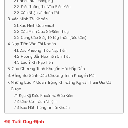
Nhấn Nút “Đăng Ký”
Điền Thông Tin Vào Biểu Mẫu
Xác Nhận và Hoàn Tất
Xác Minh Tài Khoản
Xác Minh Qua Email
Xác Minh Qua Số Điện Thoại
Cung Cấp Giấy Tờ Tùy Thân (Nếu Cần)
Nạp Tiền Vào Tài Khoản
Các Phương Thức Nạp Tiền
Hướng Dẫn Nạp Tiền Chi Tiết
Lưu Ý Khi Nạp Tiền
Các Chương Trình Khuyến Mãi Hấp Dẫn
Bảng So Sánh Các Chương Trình Khuyến Mãi
Những Lưu Ý Quan Trọng Khi Đăng Ký và Tham Gia Cá
Cược
Đọc Kỹ Điều Khoản và Điều Kiện
Chơi Có Trách Nhiệm
Bảo Mật Thông Tin Tài Khoản
Độ Tuổi Quy Định