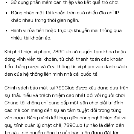
Sử dụng phần mềm can thiệp vào kết quả trò chơi.
Đăng nhập một tài khoản trên quá nhiều địa chỉ IP
khác nhau trong thời gian ngắn.
Hành vi rửa tiền hoặc trục lợi khuyến mãi thông qua
nhiều tài khoản ảo.
Khi phát hiện vi phạm, 789Club có quyền tạm khóa hoặc
đóng vĩnh viễn tài khoản, từ chối thanh toán các khoản
tiền thắng cược và đưa thông tin vi phạm vào danh sách
đen của hệ thống liên minh nhà cái quốc tế.
Chính sách bảo mật tại 789Club được xây dựng dựa trên
sự thấu hiểu và trách nhiệm cao nhất đối với người chơi.
Chúng tôi không chỉ cung cấp một sân chơi giải trí đỉnh
cao mà còn mang đến sự an tâm tuyệt đối trong từng
ván cược. Bằng cách kết hợp giữa công nghệ hiện đại và
quy trình quản lý chặt chẽ, 789Club tự hào là điểm đến
tin cậy, nơi quyền riêng tư của bạn luôn được đặt lên