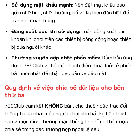
Sử dụng mật khẩu mạnh:
Nên đặt mật khẩu bao
gồm chữ hoa, chữ thường, số và ký hiệu đặc biệt để
tránh bị đoán trúng.
Đăng xuất sau khi sử dụng:
Luôn đăng xuất tài
khoản khi chơi trên các thiết bị công cộng hoặc thiết
bị của người khác.
Thường xuyên cập nhật phần mềm:
Đảm bảo ứng
dụng 789Club và hệ điều hành điện thoại luôn ở phiên
bản mới nhất để nhận các bản vá bảo mật.
Quy định về việc chia sẻ dữ liệu cho bên
thứ ba
789Club cam kết
KHÔNG
bán, cho thuê hoặc trao đổi
thông tin cá nhân của người chơi cho bất kỳ bên thứ ba
nào vì mục đích thương mại. Thông tin chỉ có thể được
chia sẻ trong các trường hợp ngoại lệ sau: