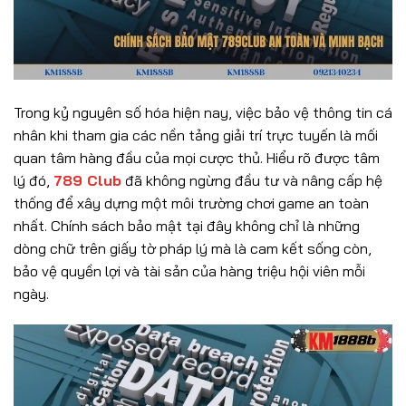
Trong kỷ nguyên số hóa hiện nay, việc bảo vệ thông tin cá
nhân khi tham gia các nền tảng giải trí trực tuyến là mối
quan tâm hàng đầu của mọi cược thủ. Hiểu rõ được tâm
lý đó,
789 Club
đã không ngừng đầu tư và nâng cấp hệ
thống để xây dựng một môi trường chơi game an toàn
nhất. Chính sách bảo mật tại đây không chỉ là những
dòng chữ trên giấy tờ pháp lý mà là cam kết sống còn,
bảo vệ quyền lợi và tài sản của hàng triệu hội viên mỗi
ngày.