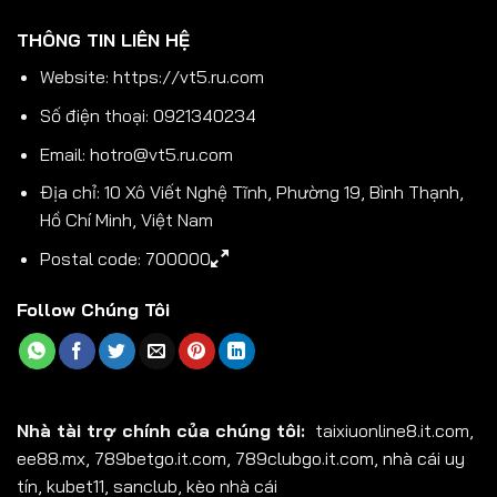
THÔNG TIN LIÊN HỆ
Website:
https://vt5.ru.com
Số điện thoại: 0921340234
Email:
hotro@vt5.ru.com
Địa chỉ: 10 Xô Viết Nghệ Tĩnh, Phường 19, Bình Thạnh,
Hồ Chí Minh, Việt Nam
Postal code: 700000
Follow Chúng Tôi
Nhà tài trợ chính của chúng tôi:
taixiuonline8.it.com
,
ee88.mx
,
789betgo.it.com
,
789clubgo.it.com
,
nhà cái uy
tín
,
kubet11
,
sanclub
,
kèo nhà cái