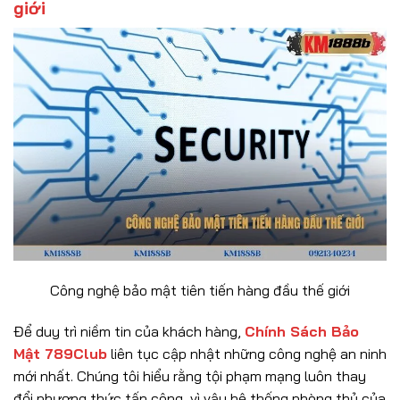
giới
Công nghệ bảo mật tiên tiến hàng đầu thế giới
Để duy trì niềm tin của khách hàng,
Chính Sách Bảo
Mật 789Club
liên tục cập nhật những công nghệ an ninh
mới nhất. Chúng tôi hiểu rằng tội phạm mạng luôn thay
đổi phương thức tấn công, vì vậy hệ thống phòng thủ của