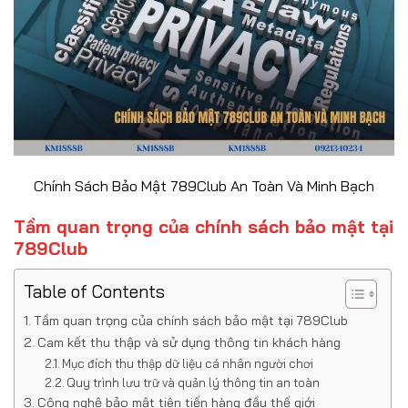
Chính Sách Bảo Mật 789Club An Toàn Và Minh Bạch
Tầm quan trọng của chính sách bảo mật tại
789Club
Table of Contents
Tầm quan trọng của chính sách bảo mật tại 789Club
Cam kết thu thập và sử dụng thông tin khách hàng
Mục đích thu thập dữ liệu cá nhân người chơi
Quy trình lưu trữ và quản lý thông tin an toàn
Công nghệ bảo mật tiên tiến hàng đầu thế giới