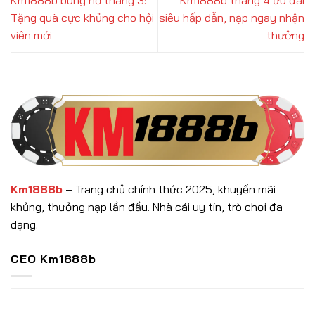
Tặng quà cực khủng cho hội
siêu hấp dẫn, nạp ngay nhận
viên mới
thưởng
Km1888b
– Trang chủ chính thức 2025, khuyến mãi
khủng, thưởng nạp lần đầu. Nhà cái uy tín, trò chơi đa
dạng.
CEO Km1888b