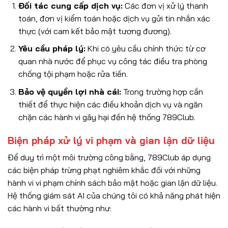
Đối tác cung cấp dịch vụ:
Các đơn vị xử lý thanh
toán, đơn vị kiểm toán hoặc dịch vụ gửi tin nhắn xác
thực (với cam kết bảo mật tương đương).
Yêu cầu pháp lý:
Khi có yêu cầu chính thức từ cơ
quan nhà nước để phục vụ công tác điều tra phòng
chống tội phạm hoặc rửa tiền.
Bảo vệ quyền lợi nhà cái:
Trong trường hợp cần
thiết để thực hiện các điều khoản dịch vụ và ngăn
chặn các hành vi gây hại đến hệ thống 789Club.
Biện pháp xử lý vi phạm và gian lận dữ liệu
Để duy trì một môi trường công bằng, 789Club áp dụng
các biện pháp trừng phạt nghiêm khắc đối với những
hành vi vi phạm chính sách bảo mật hoặc gian lận dữ liệu.
Hệ thống giám sát AI của chúng tôi có khả năng phát hiện
các hành vi bất thường như: