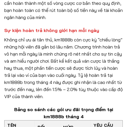
cần hoàn thành một số vòng cược cơ bản theo quy định,
bạn hoàn toàn có thể rút toàn bộ số tiền này về tài khoản
ngân hàng của mình.
Sự kiện hoàn trả không giới hạn mỗi ngày
Không chỉ ưu ái tân thủ, km1888b còn cực kỳ “chiều lòng”
những hội viên đã gắn bó lâu năm. Chương trình hoàn trả
vô hạn mỗi ngày là minh chứng rõ nét nhất cho sự tin cậy
và am hiểu người chơi. Bất kể kết quả ván cược là thắng
hay thua, một phần tiền cược sẽ được tích lũy và hoàn
trả lại vào ví của bạn vào cuối ngày. Tỷ lệ hoàn trả tại
km1888b trong tháng 4 này được ghi nhận là cao nhất từ
trước đến nay, lên đến 1.5% – 2.0% tùy thuộc vào cấp độ
VIP của thành viên.
Bảng so sánh các gói ưu đãi trọng điểm tại
km1888b tháng 4
TÊN
YÊU CẦU