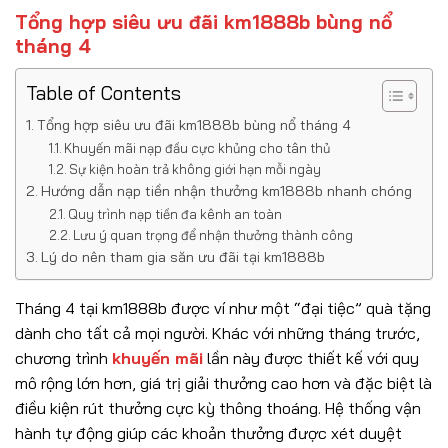
Tổng hợp siêu ưu đãi km1888b bùng nổ
tháng 4
Table of Contents
Tổng hợp siêu ưu đãi km1888b bùng nổ tháng 4
Khuyến mãi nạp đầu cực khủng cho tân thủ
Sự kiện hoàn trả không giới hạn mỗi ngày
Hướng dẫn nạp tiền nhận thưởng km1888b nhanh chóng
Quy trình nạp tiền đa kênh an toàn
Lưu ý quan trọng để nhận thưởng thành công
Lý do nên tham gia săn ưu đãi tại km1888b
Tháng 4 tại km1888b được ví như một “đại tiệc” quà tặng
dành cho tất cả mọi người. Khác với những tháng trước,
chương trình
khuyến mãi
lần này được thiết kế với quy
mô rộng lớn hơn, giá trị giải thưởng cao hơn và đặc biệt là
điều kiện rút thưởng cực kỳ thông thoáng. Hệ thống vận
hành tự động giúp các khoản thưởng được xét duyệt