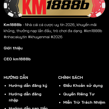
Km1888b
- Nhà cái cá cược uy tín 2026, khuyến mãi
khủng, thưởng nạp lần đầu, trò chơi đa dạng. #km1888b
#nhacaiuytin #khuyenmai #2026
Giới thiệu
CEO km1888b
HƯỚNG DẪN
CHÍNH SÁCH
Hướng dẫn đăng ký
Điều Khoản sử dụng
Hướng dẫn đăng
Quyền Riêng Tư
nhập
Miễn Trừ Trách Nhiệm
Hướng dẫn nạp tiền