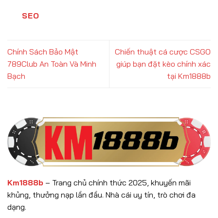
SEO
Chính Sách Bảo Mật
Chiến thuật cá cược CSGO
789Club An Toàn Và Minh
giúp bạn đặt kèo chính xác
Bạch
tại Km1888b
Km1888b
– Trang chủ chính thức 2025, khuyến mãi
khủng, thưởng nạp lần đầu. Nhà cái uy tín, trò chơi đa
dạng.