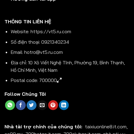
THÔNG TIN LIÊN HỆ
Website:
https://vt5.ru.com
Số điện thoại: 0921340234
Email:
hotro@vt5.ru.com
Địa chỉ: 10 Xô Viết Nghệ Tĩnh, Phường 19, Bình Thạnh,
Hồ Chí Minh, Việt Nam
Postal code: 700000
Follow Chúng Tôi
Nhà tài trợ chính của chúng tôi:
taixiuonline8.it.com
,