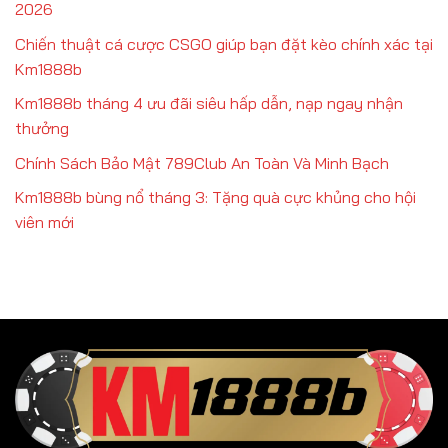
2026
Chiến thuật cá cược CSGO giúp bạn đặt kèo chính xác tại
Km1888b
Km1888b tháng 4 ưu đãi siêu hấp dẫn, nạp ngay nhận
thưởng
Chính Sách Bảo Mật 789Club An Toàn Và Minh Bạch
Km1888b bùng nổ tháng 3: Tặng quà cực khủng cho hội
viên mới