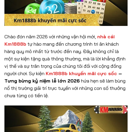
Chào đón năm 2026 với những vận hội mới,
nhà cái
Km1888b
tự hào mang đến chương trình tri ân khách
hàng quy mô nhất từ trước đến nay. Đây không chỉ là
một sự kiện tặng quà thông thường, mà là lời khẳng định
vị thế và sự trân trọng của chúng tôi đối với cộng đồng
người chơi. Sự kiện
Km1888b khuyến mãi cực sốc
–
Tưng bừng kỷ niệm lễ lớn 2026
hứa hẹn sẽ làm bùng
nổ thị trường giải trí trực tuyến với những con số thưởng
chưa từng có tiền lệ.