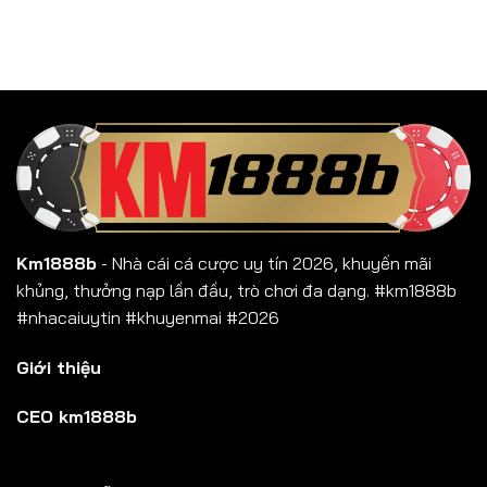
Km1888b
- Nhà cái cá cược uy tín 2026, khuyến mãi
khủng, thưởng nạp lần đầu, trò chơi đa dạng. #km1888b
#nhacaiuytin #khuyenmai #2026
Giới thiệu
CEO km1888b