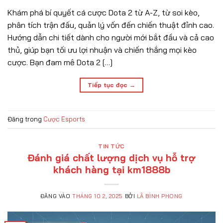
Khám phá bí quyết cá cược Dota 2 từ A-Z, từ soi kèo,
phân tích trận đấu, quản lý vốn đến chiến thuật đỉnh cao.
Hướng dẫn chi tiết dành cho người mới bắt đầu và cả cao
thủ, giúp bạn tối ưu lợi nhuận và chiến thắng mọi kèo
cược. Bạn đam mê Dota 2 […]
Tiếp tục đọc
→
Đăng trong
Cược Esports
TIN TỨC
Đánh giá chất lượng dịch vụ hỗ trợ
khách hàng tại km1888b
ĐĂNG VÀO
THÁNG 10 2, 2025
BỞI
LÃ BÌNH PHONG