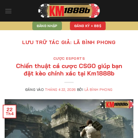
Bỏ
qua
nội
dung
ĐĂNG NHẬP
ĐĂNG KÝ + 88$
LƯU TRỮ TÁC GIẢ:
LÃ BÌNH PHONG
CƯỢC ESPORTS
Chiến thuật cá cược CSGO giúp bạn
đặt kèo chính xác tại Km1888b
ĐĂNG VÀO
THÁNG 4 22, 2026
BỞI
LÃ BÌNH PHONG
22
Th4