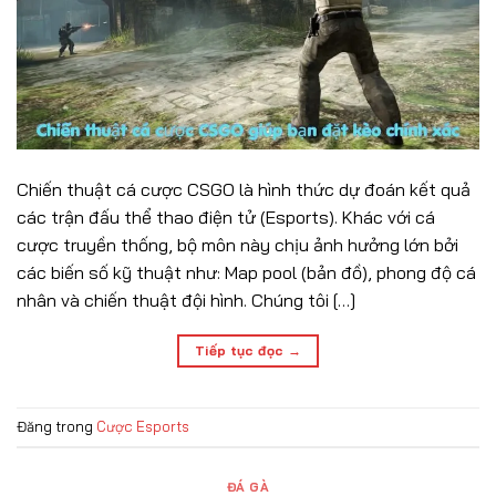
Chiến thuật cá cược CSGO là hình thức dự đoán kết quả
các trận đấu thể thao điện tử (Esports). Khác với cá
cược truyền thống, bộ môn này chịu ảnh hưởng lớn bởi
các biến số kỹ thuật như: Map pool (bản đồ), phong độ cá
nhân và chiến thuật đội hình. Chúng tôi […]
Tiếp tục đọc
→
Đăng trong
Cược Esports
ĐÁ GÀ