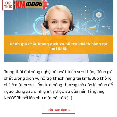
02
Th10
Trong thời đại công nghệ số phát triển vượt bậc, đánh giá
chất lượng dịch vụ hỗ trợ khách hàng tại km1888b không
chỉ là một bước kiểm tra thông thường mà còn là cách để
người dùng xác định giá trị thực sự của nền tảng này.
Km1888b nổi lên như một cái tên […]
Tiếp tục đọc
→