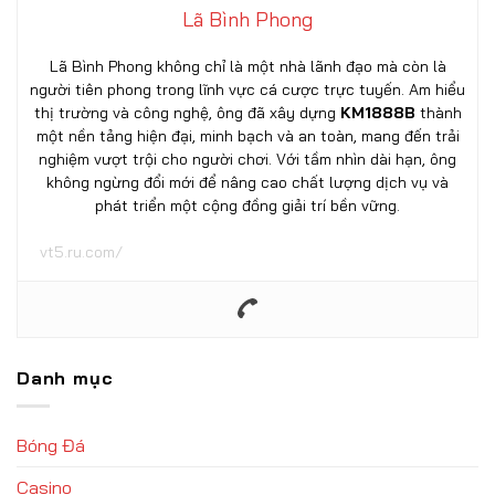
Lã Bình Phong
Lã Bình Phong không chỉ là một nhà lãnh đạo mà còn là
người tiên phong trong lĩnh vực cá cược trực tuyến. Am hiểu
thị trường và công nghệ, ông đã xây dựng
KM1888B
thành
một nền tảng hiện đại, minh bạch và an toàn, mang đến trải
nghiệm vượt trội cho người chơi. Với tầm nhìn dài hạn, ông
không ngừng đổi mới để nâng cao chất lượng dịch vụ và
phát triển một cộng đồng giải trí bền vững.
vt5.ru.com/
Danh mục
Bóng Đá
Casino