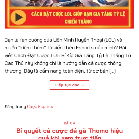
Bạn là fan cuồng của Liên Minh Huyền Thoại (LOL) và
muốn “kiếm thêm” từ kiến thức Esports của mình? Bài
viết Cách Đặt Cược LOL: Bí Kíp Gia Tăng Tỷ Lệ Thắng Từ
Cao Thủ này không chỉ là hướng dẫn cá cược thông
thường. Đây là cẩm nang toàn diện, từ cơ bản […]
Tiếp tục đọc
→
Đăng trong
Cược Esports
ĐÁ GÀ
Bí quyết cá cược đá gà Thomo hiệu
quả khi xem trực tiếp