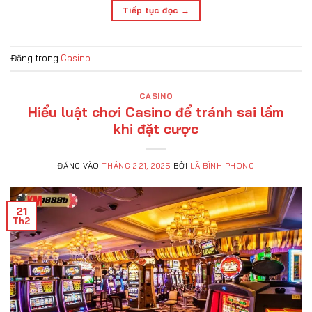
Tiếp tục đọc
→
Đăng trong
Casino
CASINO
Hiểu luật chơi Casino để tránh sai lầm
khi đặt cược
ĐĂNG VÀO
THÁNG 2 21, 2025
BỞI
LÃ BÌNH PHONG
21
Th2