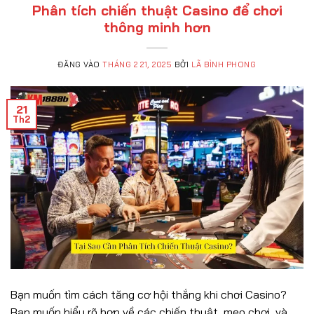
Phân tích chiến thuật Casino để chơi
thông minh hơn
ĐĂNG VÀO
THÁNG 2 21, 2025
BỞI
LÃ BÌNH PHONG
21
Th2
Bạn muốn tìm cách tăng cơ hội thắng khi chơi Casino?
Bạn muốn hiểu rõ hơn về các chiến thuật, mẹo chơi, và