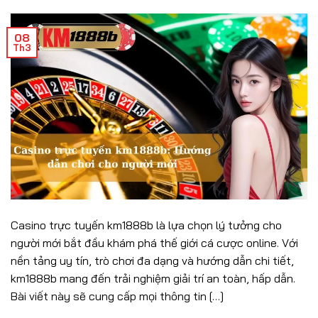
08
Th3
Casino trực tuyến km1888b là lựa chọn lý tưởng cho
người mới bắt đầu khám phá thế giới cá cược online. Với
nền tảng uy tín, trò chơi đa dạng và hướng dẫn chi tiết,
km1888b mang đến trải nghiệm giải trí an toàn, hấp dẫn.
Bài viết này sẽ cung cấp mọi thông tin […]