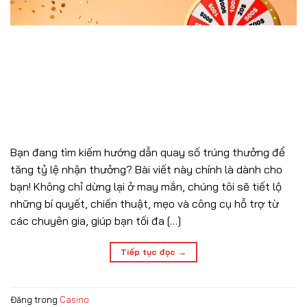
Bạn đang tìm kiếm hướng dẫn quay số trúng thưởng để
tăng tỷ lệ nhận thưởng? Bài viết này chính là dành cho
bạn! Không chỉ dừng lại ở may mắn, chúng tôi sẽ tiết lộ
những bí quyết, chiến thuật, mẹo và công cụ hỗ trợ từ
các chuyên gia, giúp bạn tối đa […]
Tiếp tục đọc
→
Đăng trong
Casino