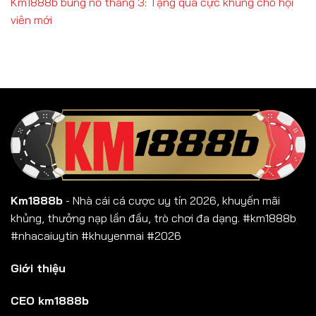
Km1888b bùng nổ tháng 3: Tặng quà cực khủng cho hội
viên mới
Km1888b
- Nhà cái cá cược uy tín 2026, khuyến mãi
khủng, thưởng nạp lần đầu, trò chơi đa dạng. #km1888b
#nhacaiuytin #khuyenmai #2026
Giới thiệu
CEO km1888b