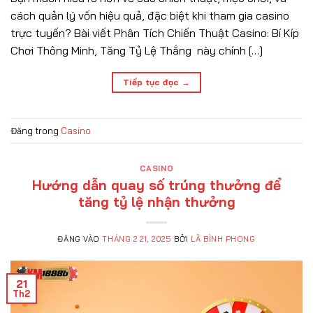
cách quản lý vốn hiệu quả, đặc biệt khi tham gia casino
trực tuyến? Bài viết Phân Tích Chiến Thuật Casino: Bí Kíp
Chơi Thông Minh, Tăng Tỷ Lệ Thắng này chính […]
Tiếp tục đọc
→
Đăng trong
Casino
CASINO
Hướng dẫn quay số trúng thưởng để
tăng tỷ lệ nhận thưởng
ĐĂNG VÀO
THÁNG 2 21, 2025
BỞI
LÃ BÌNH PHONG
21
Th2