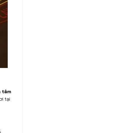
à
tâm
i tại
.