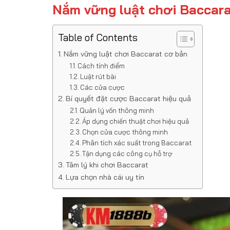
Nắm vững luật chơi Baccara
Table of Contents
Nắm vững luật chơi Baccarat cơ bản
Cách tính điểm
Luật rút bài
Các cửa cược
Bí quyết đặt cược Baccarat hiệu quả
Quản lý vốn thông minh
Áp dụng chiến thuật chơi hiệu quả
Chọn cửa cược thông minh
Phân tích xác suất trong Baccarat
Tận dụng các công cụ hỗ trợ
Tâm lý khi chơi Baccarat
Lựa chọn nhà cái uy tín