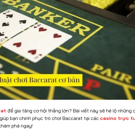
rat
để gia tăng cơ hội thắng lớn? Bài viết này sẽ hé lộ những 
 giúp bạn chinh phục trò chơi Baccarat tại các
casino trực t
khám phá ngay!