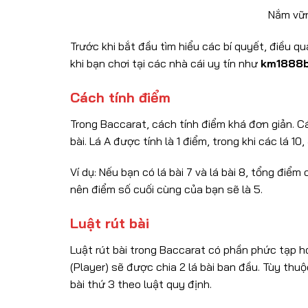
Nắm vữn
Trước khi bắt đầu tìm hiểu các bí quyết, điều q
khi bạn chơi tại các nhà cái uy tín như
km1888
Cách tính điểm
Trong Baccarat, cách tính điểm khá đơn giản. Các
bài. Lá A được tính là 1 điểm, trong khi các lá 10
Ví dụ: Nếu bạn có lá bài 7 và lá bài 8, tổng điểm
nên điểm số cuối cùng của bạn sẽ là 5.
Luật rút bài
Luật rút bài trong Baccarat có phần phức tạp hơ
(Player) sẽ được chia 2 lá bài ban đầu. Tùy thu
bài thứ 3 theo luật quy định.