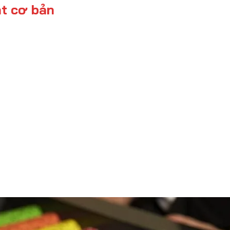
t cơ bản