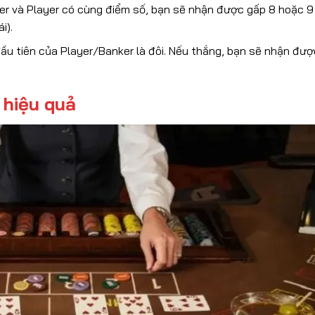
er và Player có cùng điểm số, bạn sẽ nhận được gấp 8 hoặc 9
i).
ầu tiên của Player/Banker là đôi. Nếu thắng, bạn sẽ nhận đư
 hiệu quả