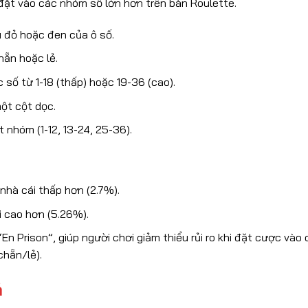
ặt vào các nhóm số lớn hơn trên bàn Roulette.
đỏ hoặc đen của ô số.
ẵn hoặc lẻ.
số từ 1-18 (thấp) hoặc 19-36 (cao).
ột cột dọc.
 nhóm (1-12, 13-24, 25-36).
 nhà cái thấp hơn (2.7%).
i cao hơn (5.26%).
En Prison”, giúp người chơi giảm thiểu rủi ro khi đặt cược vào
hẵn/lẻ).
ả