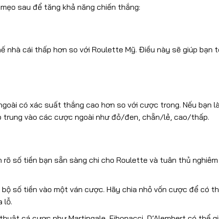
g mẹo sau để tăng khả năng chiến thắng:
hế nhà cái thấp hơn so với Roulette Mỹ. Điều này sẽ giúp bạn t
goài có xác suất thắng cao hơn so với cược trong. Nếu bạn l
p trung vào các cược ngoài như đỏ/đen, chẵn/lẻ, cao/thấp.
h rõ số tiền bạn sẵn sàng chi cho Roulette và tuân thủ nghiêm
bộ số tiền vào một ván cược. Hãy chia nhỏ vốn cược để có th
 lỗ.
thuật cá cược như Martingale, Fibonacci, D’Alembert có thể g