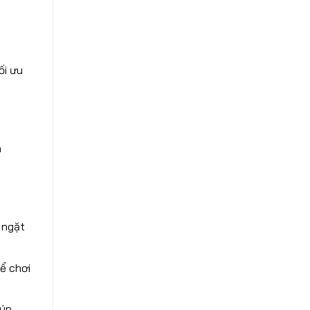
ối ưu
à
 ngặt
ể chơi
iúp