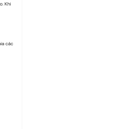
o. Khi
hia các