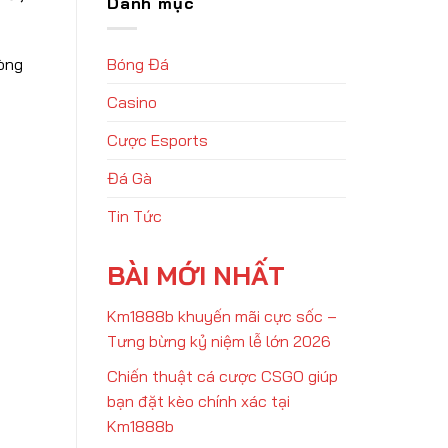
Danh mục
Bóng Đá
vòng
Casino
Cược Esports
Đá Gà
Tin Tức
BÀI MỚI NHẤT
Km1888b khuyến mãi cực sốc –
Tưng bừng kỷ niệm lễ lớn 2026
Chiến thuật cá cược CSGO giúp
bạn đặt kèo chính xác tại
Km1888b