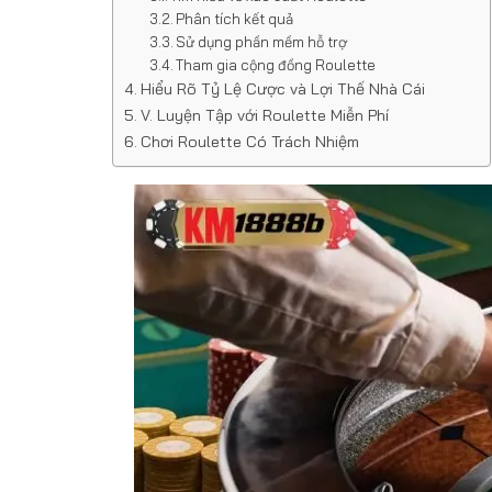
Phân tích kết quả
Sử dụng phần mềm hỗ trợ
Tham gia cộng đồng Roulette
Hiểu Rõ Tỷ Lệ Cược và Lợi Thế Nhà Cái
V. Luyện Tập với Roulette Miễn Phí
Chơi Roulette Có Trách Nhiệm