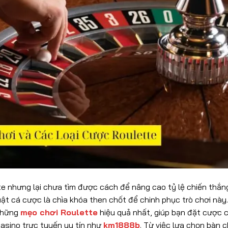
te nhưng lại chưa tìm được cách để nâng cao tỷ lệ chiến thắn
ật cá cược là chìa khóa then chốt để chinh phục trò chơi này.
 những
mẹo chơi Roulette
hiệu quả nhất, giúp bạn đặt cược 
casino trực tuyến uy tín như
km1888b
. Từ việc lựa chọn bàn c