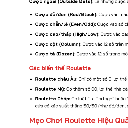
Cược ngoài (Outside Bets):
Là những cược đ
Cược đỏ/đen (Red/Black):
Cược vào màu 
Cược chẵn/lẻ (Even/Odd):
Cược vào số ch
Cược cao/thấp (High/Low):
Cược vào các 
Cược cột (Column):
Cược vào 12 số trên m
Cược tá (Dozen):
Cược vào 12 số trong một
Các biến thể Roulette
Roulette châu Âu:
Chỉ có một số 0, lợi thế
Roulette Mỹ:
Có thêm số 00, lợi thế nhà cá
Roulette Pháp:
Có luật “La Partage” hoặc “
cửa có xác suất thắng 50/50 (như đỏ/đen, c
Mẹo Chơi Roulette Hiệu Qu